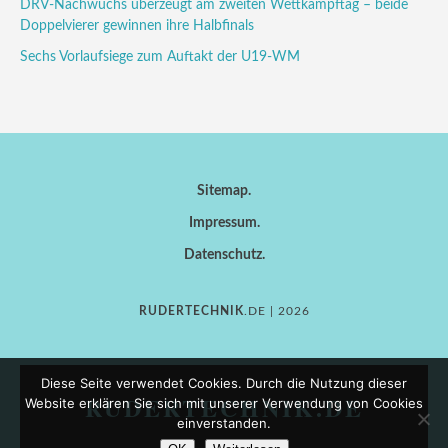
DRV-Nachwuchs überzeugt am zweiten Wettkampftag – beide
Doppelvierer gewinnen ihre Halbfinals
Sechs Vorlaufsiege zum Auftakt der U19-WM
Sitemap
Impressum
Datenschutz
RUDERTECHNIK
.DE | 2026
Diese Seite verwendet Cookies. Durch die Nutzung dieser
RUDERTECHNIK.DE
Website erklären Sie sich mit unserer Verwendung von Cookies
einverstanden.